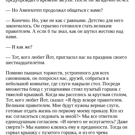
— Но Аменхотеп продолжал общаться с вами?
— Конечно. Но, уже не как с равными. Детство для него
закончилось. Он серьезно готовился стать великим
правителем. А если б ты знал, как он шутил жестоко над
нами.
— И как же?
— Тот, кого любит Йот, пригласил нас на праздник своего
шестнадцатилетия.
Помимо пышных торжеств, устроенного для всех
сановников, он попросил нас, друзей, собраться в
небольшой комнатке, где слуги накрыли стол. Посреди
множества блюд с угощениями стоял пузатый горшок с
тяжелой крышкой. Когда мы расселись за круглым столом,
Тот, кого любит Йот, сказал: «Я буду вскоре правителем.
Великим правителем. Мне будут нужны верные слуги,
готовые отдать жизнь по первому моему приказу. Кто из
вас согласиться следовать за мной?» Мы все ответили
единодушным согласием. «И ничего не испугаетесь? Даже
смерти?» Мы наивно клялись ему в преданности. Тогда он
сорвал крышку с пузатого горшка, и из его чрева