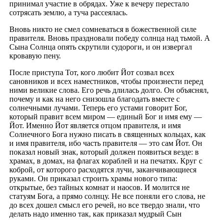
принимал участие в обрядах. Уже к вечеру перестало
сотрясать землю, а туча рассеялась.
Вновь никто не смел сомневаться в божественной силе
правителя. Вновь праздновали победу солнца над тьмой. А
Сына Солнца опять скрутили судороги, и он извергал
кровавую пену.
После приступа Тот, кого любит Йот созвал всех
сановников и всех наместников, чтобы произнести перед
ними великие слова. Его речь длилась долго. Он объяснял,
почему и как на него снизошла благодать вместе с
солнечными лучами. Теперь его устами говорит Бог,
который правит всем миром — единый Бог и имя ему —
Йот. Именно Йот является отцом правителя, и имя
Солнечного Бога нужно писать в священных кольцах, как
и имя правителя, ибо часть правителя — это сам Йот. Он
показал новый знак, который должен появиться везде: в
храмах, в домах, на флагах кораблей и на печатях. Круг с
коброй, от которого расходятся лучи, заканчивающиеся
руками. Он приказал строить храмы нового типа:
открытые, без тайных комнат и наосов. И молится не
статуям Бога, а прямо солнцу. Не все поняли его слова, не
до всех дошел смысл его речей, но все твердо знали, что
делать надо именно так, как приказал мудрый Сын