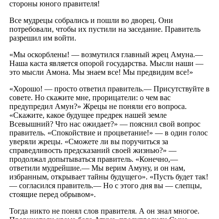
стороны юного правителя!
Все мудрецы собрались и пошли во дворец. Они
потребовали, чтобы их пустили на заседание. Правитель
разрешил им войти.
«Мы оскорблены! — возмутился главный жрец Амуна.—
Наша каста является опорой государства. Мысли наши —
это мысли Амона. Мы знаем все! Мы предвидим все!»
«Хорошо! — просто ответил правитель.— Присутствуйте в
совете. Но скажите мне, прорицатели: о чем вас
предупредил Амун?» Жрецы не поняли его вопроса.
«Скажите, какое будущее предрек нашей земле
Всевышний? Что нас ожидает?» — пояснил свой вопрос
правитель. «Спокойствие и процветание!» — в один голос
уверяли жрецы. «Сможете ли вы поручиться за
справедливость предсказаний своей жизнью?» —
продолжал допытываться правитель. «Конечно,—
ответили мудрейшие.— Мы верим Амуну, и он нам,
избранным, открывает тайны будущего». «Пусть будет так!
— согласился правитель.— Но с этого дня вы — слепцы,
стоящие перед обрывом».
Тогда никто не понял слов правителя. А он знал многое.