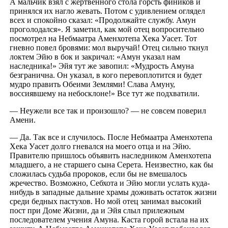
А мальчик взял с жертвенного стола горсть фиников и
принялся их нагло жевать. Потом с удивлением оглядел
всех и спокойно сказал: «Продолжайте службу. Амун
проголодался». Я заметил, как мой отец вопросительно
посмотрел на Небмаатра Аменхотепа Хека Уасет. Тот
гневно повел бровями: мол выручай! Отец сильно ткнул
локтем Эйю в бок и закричал: «Амун указал нам
наследника!» Эйя тут же завопил: «Мудрость Амуна
безгранична. Он указал, в кого перевоплотится и будет
мудро править Обеими Землями! Слава Амуну,
воссиявшему на небосклоне!» Все тут же подхватили.
— Неужели все так и произошло? — не совсем поверил
Амени.
— Да. Так все и случилось. После Небмаатра Аменхотепа
Хека Уасет долго гневался на моего отца и на Эйю.
Правителю пришлось объявить наследником Аменхотепа
младшего, а не старшего сына Серета. Неизвестно, как бы
сложилась судьба пророков, если бы не вмешалось
жречество. Возможно, Себхота и Эйю могли услать куда-
нибудь в западные дальние храмы доживать остаток жизни
среди бедных пастухов. Но мой отец занимал высокий
пост при Доме Жизни, да и Эйя слыл прилежным
последователем учения Амуна. Каста горой встала на их