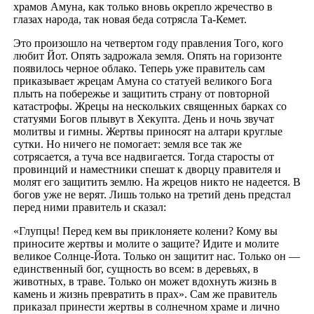
храмов Амуна, как только вновь окрепло жречество в
глазах народа, так новая беда сотрясла Та-Кемет.
Это произошло на четвертом году правления Того, кого
любит Йот. Опять задрожала земля. Опять на горизонте
появилось черное облако. Теперь уже правитель сам
приказывает жрецам Амуна со статуей великого Бога
плыть на побережье и защитить страну от повторной
катастрофы. Жрецы на нескольких священных барках со
статуями Богов плывут в Хекупта. День и ночь звучат
молитвы и гимны. Жертвы приносят на алтари круглые
сутки. Но ничего не помогает: земля все так же
сотрясается, а туча все надвигается. Тогда старосты от
провинций и наместники спешат к дворцу правителя и
молят его защитить землю. На жрецов никто не надеется. В
богов уже не верят. Лишь только на третий день предстал
перед ними правитель и сказал:
«Глупцы! Перед кем вы приклоняете колени? Кому вы
приносите жертвы и молите о защите? Идите и молите
великое Солнце-Йота. Только он защитит нас. Только он —
единственный бог, сущность во всем: в деревьях, в
животных, в траве. Только он может вдохнуть жизнь в
камень и жизнь превратить в прах». Сам же правитель
приказал принести жертвы в солнечном храме и лично