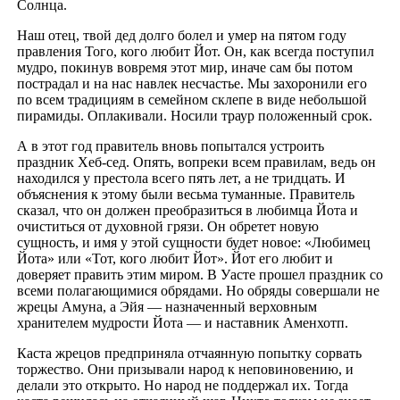
Солнца.
Наш отец, твой дед долго болел и умер на пятом году
правления Того, кого любит Йот. Он, как всегда поступил
мудро, покинув вовремя этот мир, иначе сам бы потом
пострадал и на нас навлек несчастье. Мы захоронили его
по всем традициям в семейном склепе в виде небольшой
пирамиды. Оплакивали. Носили траур положенный срок.
А в этот год правитель вновь попытался устроить
праздник Хеб-сед. Опять, вопреки всем правилам, ведь он
находился у престола всего пять лет, а не тридцать. И
объяснения к этому были весьма туманные. Правитель
сказал, что он должен преобразиться в любимца Йота и
очиститься от духовной грязи. Он обретет новую
сущность, и имя у этой сущности будет новое: «Любимец
Йота» или «Тот, кого любит Йот». Йот его любит и
доверяет править этим миром. В Уасте прошел праздник со
всеми полагающимися обрядами. Но обряды совершали не
жрецы Амуна, а Эйя — назначенный верховным
хранителем мудрости Йота — и наставник Аменхотп.
Каста жрецов предприняла отчаянную попытку сорвать
торжество. Они призывали народ к неповиновению, и
делали это открыто. Но народ не поддержал их. Тогда