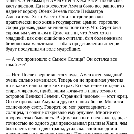
защиту. А Небмаатра Аменхотепа Хека Уасет побаивался
касту жрецов. Да и жречеству Амуна было все равно, кто
наденет корону Обеих Земель после Небмаатра
Аменхотепа Хека Уасета. Они контролировали
практически всю жизнь государства: армию, торговлю,
сборы урожая, даже внешнюю политику. Что Серет был
скромным учеником в Доме жизни, что Аменхотеп
младший, как они ошибочно считали, был болезненным
безвольным мальчиком — оба в представлении жрецов
будут послушными воле мудрейших.
— А что произошло с Сыном Солнца? Он остался все
такой же?
— Нет. После свершившегося чуда, Аменхотеп младший
очень сильно изменился. Теперь он не принимал участия
ни в каких наших детских играх. Его частенько видели со
старым жрецом, прибывшим когда-то в нашу землю с
островов Великой Зелени. Странный человек — этот жрец.
Он не признавал Амуна и других наших богов. Молился
солнечному свету. Говорят, он мог разговаривать с
солнцем, и солнце открывало ему будущее. Многие его
пророчества сбывались. В Доме жизни он вел календарь, с
точностью до одного дня предсказывал разливы Хапи, чем
был очень ценен для страны, угадывал знойные дни и
предупреждал о времени засухи. После он загадочно исчез.