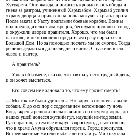
Хутуарета. Они жаждали погасить кровью огонь обиды и
гнева за разгром, учиненный Хармхабом. Хармхаб усилил
охрану дворца и приказал на ночь наглухо закрыть ворота.
После заката к Уасту подплыли боевые корабли. Воины
под предводительством жрецов, бесшумно прошли в город
и окружили дворец правителя. Хорошо, что мы были
наготове, и не позволили предателям сразу ворваться в
Большой Дом. Но за помощью послать мы не смогли. Тогда
решили держаться до последнего воина. Спустили в сад
львов и пантер.
— А правитель?
— Узнав об измене, сказал, что завтра у него трудный день,
и он хочет выспаться.
— Его совсем не волновало то, что ему грозит смерть?
— Мы так же были удивлены. Но вдруг в полночь завыли
собаки. Я до сих пор с содроганием вспоминаю ту ночь.
Когда жрецы решили послать воинов на штурм дворца, до
наших ушей донесся жуткий гул, идущий из-под земли.
Гул нарастал, затем все вокруг вздрогнуло, да так сильно,
что в храме Амуна обрушился портик. Город проснулся.
Встревоженные жители выбегали на улицу. Мир окутала