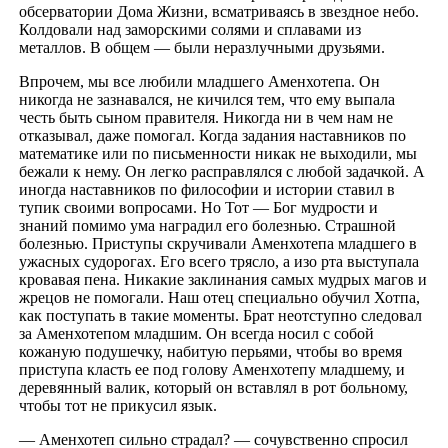
обсерватории Дома Жизни, всматриваясь в звездное небо.
Колдовали над заморскими солями и сплавами из
металлов. В общем — были неразлучными друзьями.
Впрочем, мы все любили младшего Аменхотепа. Он
никогда не зазнавался, не кичился тем, что ему выпала
честь быть сыном правителя. Никогда ни в чем нам не
отказывал, даже помогал. Когда задания наставников по
математике или по письменности никак не выходили, мы
бежали к нему. Он легко расправлялся с любой задачкой. А
иногда наставников по философии и истории ставил в
тупик своими вопросами. Но Тот — Бог мудрости и
знаний помимо ума наградил его болезнью. Страшной
болезнью. Приступы скручивали Аменхотепа младшего в
ужасных судорогах. Его всего трясло, а изо рта выступала
кровавая пена. Никакие заклинания самых мудрых магов и
жрецов не помогали. Наш отец специально обучил Хотпа,
как поступать в такие моменты. Брат неотступно следовал
за Аменхотепом младшим. Он всегда носил с собой
кожаную подушечку, набитую перьями, чтобы во время
приступа класть ее под голову Аменхотепу младшему, и
деревянный валик, который он вставлял в рот больному,
чтобы тот не прикусил язык.
— Аменхотеп сильно страдал? — сочувственно спросил