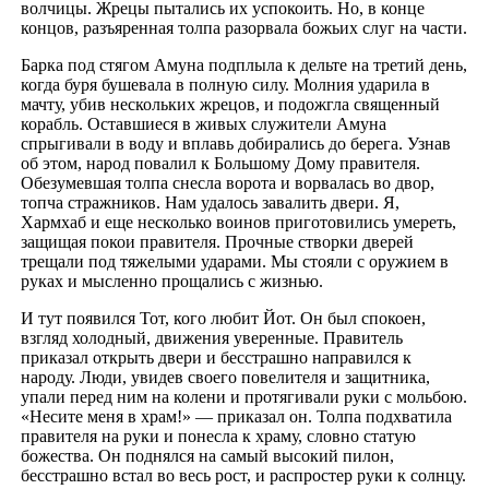
волчицы. Жрецы пытались их успокоить. Но, в конце
концов, разъяренная толпа разорвала божьих слуг на части.
Барка под стягом Амуна подплыла к дельте на третий день,
когда буря бушевала в полную силу. Молния ударила в
мачту, убив нескольких жрецов, и подожгла священный
корабль. Оставшиеся в живых служители Амуна
спрыгивали в воду и вплавь добирались до берега. Узнав
об этом, народ повалил к Большому Дому правителя.
Обезумевшая толпа снесла ворота и ворвалась во двор,
топча стражников. Нам удалось завалить двери. Я,
Хармхаб и еще несколько воинов приготовились умереть,
защищая покои правителя. Прочные створки дверей
трещали под тяжелыми ударами. Мы стояли с оружием в
руках и мысленно прощались с жизнью.
И тут появился Тот, кого любит Йот. Он был спокоен,
взгляд холодный, движения уверенные. Правитель
приказал открыть двери и бесстрашно направился к
народу. Люди, увидев своего повелителя и защитника,
упали перед ним на колени и протягивали руки с мольбою.
«Несите меня в храм!» — приказал он. Толпа подхватила
правителя на руки и понесла к храму, словно статую
божества. Он поднялся на самый высокий пилон,
бесстрашно встал во весь рост, и распростер руки к солнцу.