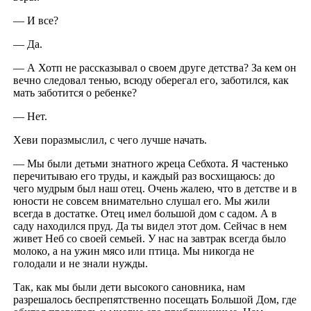
— И все?
— Да.
— А Хотп не рассказывал о своем друге детства? За кем он
вечно следовал тенью, всюду оберегал его, заботился, как
мать заботится о ребенке?
— Нет.
Хеви поразмыслил, с чего лучше начать.
— Мы были детьми знатного жреца Себхота. Я частенько
перечитываю его труды, и каждый раз восхищаюсь: до
чего мудрым был наш отец. Очень жалею, что в детстве и в
юности не совсем внимательно слушал его. Мы жили
всегда в достатке. Отец имел большой дом с садом. А в
саду находился пруд. Да ты видел этот дом. Сейчас в нем
живет Неб со своей семьей. У нас на завтрак всегда было
молоко, а на ужин мясо или птица. Мы никогда не
голодали и не знали нужды.
Так, как мы были дети высокого сановника, нам
разрешалось беспрепятственно посещать Большой Дом, где