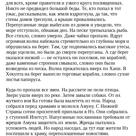
для всех, кроме правителя и узкого круга посвященных.
Никто не предвидел большой беды. Те, кто попал в тот
ужас, рассказывали, как земля вздрогнула, да так, что
стены домов треснули, а крыши проваливались.
Перепуганные люди выбегали из домов и увидели, что
море отступило, обнажая дно. На песке трепыхалась рыба.
Все стихло, словно умерло. Даже чайки пропали. Вдруг
огромная волна набежала стремительно из глубины моря и
обрушилась на берег. Там, где поднимались высокие утесы,
люди уцелели, но были до смерти перепуганы. А где берег
оказался низкий — не осталось ни поселков, ни кораблей,
даже каменные строения смывало, словно они были
возведены из песка. Волна прокатилась вверх по Хапи. В
Хекупта на берег вынесло торговые корабли, словно сухие
листья папируса.
Куда-то пропали все змеи. На рассвете не пели птицы.
Звери ушли вверх по реке. Затем завыли собаки. От их
жуткого воя Ка готова была вылететь из тела. Народ
собрался перед храмами и молился Амуну. С Нижней
Страны сотни просителей приплыли в Нэ. Они собрались
у ступеней Ипетсут. Напуганные посланники требовали от
жрецов Амуна защитить их земли. Жрецы пытались
успокоить людей. Но народ наседал, да тут еще жители Нэ
поспешили к храму, переполошенные новостями.