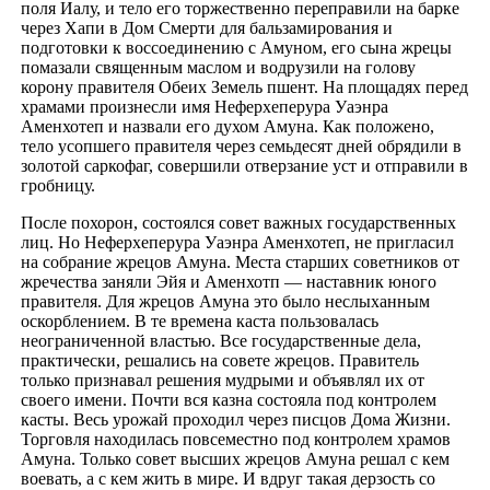
поля Иалу, и тело его торжественно переправили на барке
через Хапи в Дом Смерти для бальзамирования и
подготовки к воссоединению с Амуном, его сына жрецы
помазали священным маслом и водрузили на голову
корону правителя Обеих Земель пшент. На площадях перед
храмами произнесли имя Неферхеперура Уаэнра
Аменхотеп и назвали его духом Амуна. Как положено,
тело усопшего правителя через семьдесят дней обрядили в
золотой саркофаг, совершили отверзание уст и отправили в
гробницу.
После похорон, состоялся совет важных государственных
лиц. Но Неферхеперура Уаэнра Аменхотеп, не пригласил
на собрание жрецов Амуна. Места старших советников от
жречества заняли Эйя и Аменхотп — наставник юного
правителя. Для жрецов Амуна это было неслыханным
оскорблением. В те времена каста пользовалась
неограниченной властью. Все государственные дела,
практически, решались на совете жрецов. Правитель
только признавал решения мудрыми и объявлял их от
своего имени. Почти вся казна состояла под контролем
касты. Весь урожай проходил через писцов Дома Жизни.
Торговля находилась повсеместно под контролем храмов
Амуна. Только совет высших жрецов Амуна решал с кем
воевать, а с кем жить в мире. И вдруг такая дерзость со