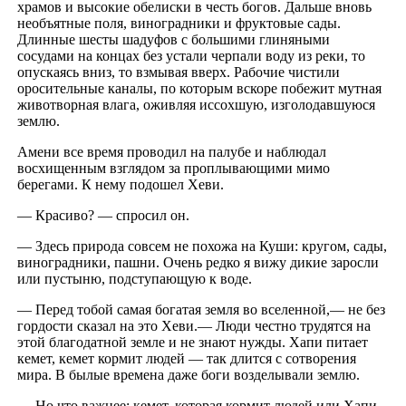
храмов и высокие обелиски в честь богов. Дальше вновь
необъятные поля, виноградники и фруктовые сады.
Длинные шесты шадуфов с большими глиняными
сосудами на концах без устали черпали воду из реки, то
опускаясь вниз, то взмывая вверх. Рабочие чистили
оросительные каналы, по которым вскоре побежит мутная
животворная влага, оживляя иссохшую, изголодавшуюся
землю.
Амени все время проводил на палубе и наблюдал
восхищенным взглядом за проплывающими мимо
берегами. К нему подошел Хеви.
— Красиво? — спросил он.
— Здесь природа совсем не похожа на Куши: кругом, сады,
виноградники, пашни. Очень редко я вижу дикие заросли
или пустыню, подступающую к воде.
— Перед тобой самая богатая земля во вселенной,— не без
гордости сказал на это Хеви.— Люди честно трудятся на
этой благодатной земле и не знают нужды. Хапи питает
кемет, кемет кормит людей — так длится с сотворения
мира. В былые времена даже боги возделывали землю.
— Но что важнее: кемет, которая кормит людей или Хапи,