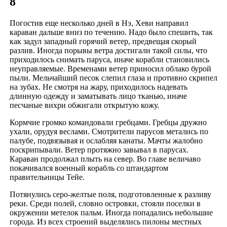
8
Погостив еще несколько дней в Нэ, Хеви направил
караван дальше вниз по течению. Надо было спешить, так
как задул западный горячий ветер, предвещая скорый
разлив. Иногда порывы ветра достигали такой силы, что
приходилось снимать паруса, иначе корабли становились
неуправляемые. Временами ветер приносил облако бурой
пыли. Мельчайший песок слепил глаза и противно скрипел
на зубах. Не смотря на жару, приходилось надевать
длинную одежду и заматывать лицо тканью, иначе
песчаные вихри обжигали открытую кожу.
Кормчие громко командовали гребцами. Гребцы дружно
ухали, орудуя веслами. Смотрители парусов метались по
палубе, подвязывая и ослабляя канаты. Мачты жалобно
поскрипывали. Ветер протяжно завывал в парусах.
Караван продолжал плыть на север. Во главе величаво
покачивался военный корабль со штандартом
правительницы Тейе.
Потянулись серо-желтые поля, подготовленные к разливу
реки. Среди полей, словно островки, стояли поселки в
окружении метелок пальм. Иногда попадались небольшие
города. Из всех строений выделялись пилоны местных