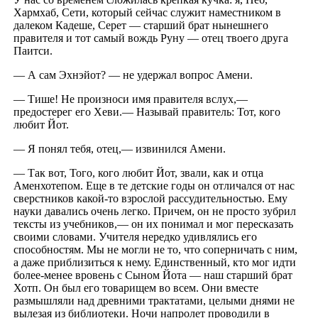
Хармхаб, Сети, который сейчас служит наместником в
далеком Кадеше, Серет — старший брат нынешнего
правителя и тот самый вождь Руну — отец твоего друга
Паитси.
— А сам Эхнэйот? — не удержал вопрос Амени.
— Тише! Не произноси имя правителя вслух,—
предостерег его Хеви.— Называй правитель: Тот, кого
любит Йот.
— Я понял тебя, отец,— извинился Амени.
— Так вот, Того, кого любит Йот, звали, как и отца
Аменхотепом. Еще в те детские годы он отличался от нас
сверстников какой-то взрослой рассудительностью. Ему
науки давались очень легко. Причем, он не просто зубрил
тексты из учебников,— он их понимал и мог пересказать
своими словами. Учителя нередко удивлялись его
способностям. Мы не могли не то, что соперничать с ним,
а даже приблизиться к нему. Единственный, кто мог идти
более-менее вровень с Сыном Йота — наш старший брат
Хотп. Он был его товарищем во всем. Они вместе
размышляли над древними трактатами, целыми днями не
вылезая из библиотеки. Ночи напролет проводили в