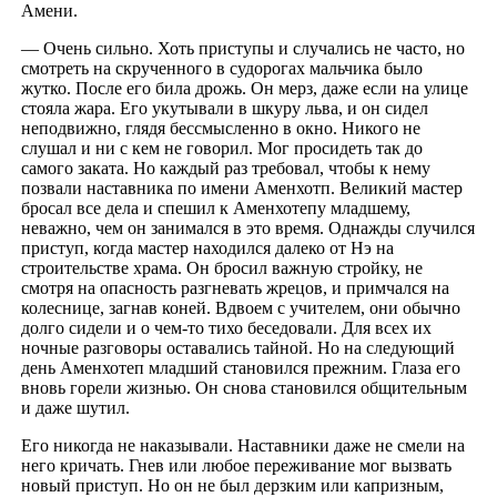
Амени.
— Очень сильно. Хоть приступы и случались не часто, но
смотреть на скрученного в судорогах мальчика было
жутко. После его била дрожь. Он мерз, даже если на улице
стояла жара. Его укутывали в шкуру льва, и он сидел
неподвижно, глядя бессмысленно в окно. Никого не
слушал и ни c кем не говорил. Мог просидеть так до
самого заката. Но каждый раз требовал, чтобы к нему
позвали наставника по имени Аменхотп. Великий мастер
бросал все дела и спешил к Аменхотепу младшему,
неважно, чем он занимался в это время. Однажды случился
приступ, когда мастер находился далеко от Нэ на
строительстве храма. Он бросил важную стройку, не
смотря на опасность разгневать жрецов, и примчался на
колеснице, загнав коней. Вдвоем с учителем, они обычно
долго сидели и о чем-то тихо беседовали. Для всех их
ночные разговоры оставались тайной. Но на следующий
день Аменхотеп младший становился прежним. Глаза его
вновь горели жизнью. Он снова становился общительным
и даже шутил.
Его никогда не наказывали. Наставники даже не смели на
него кричать. Гнев или любое переживание мог вызвать
новый приступ. Но он не был дерзким или капризным,