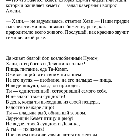
который оживляет кемет? — задал каверзный вопрос
Амени.
— Хапи,— не задумываясь, ответил Хеви.— Наши предки
тысячелетиями поклонялись божеству реки, как
прародителю всего живого. Послушай, как красиво звучит
гимн великой реке:
Да живет благой бог, возлюбленный Нуном,
Хапи, отец богов и Девятки в волнах!
Пища, питание, еда Та-Кемет,
Оживляющий всех своим питанием!
На его путях — изобилие, на его пальцах — пища,
И люди ликуют, когда он приходит.
Ты — единственный, сотворивший самого себя,
И не знают твоей сущности!
В день, когда ты выходишь из своей пещеры,
Радостно каждое лицо!
Ты — владыка рыб, обильный зерном,
Дарующий Кемет птицу и рыбу!
Не ведает твоей сущности Девятка,
А ты — их жизнь!
При твоем приходе удваиваются их жертвы,