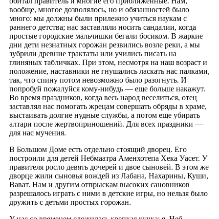
обитал правитель и многие его приближенные. Нам,
вообще, многое дозволялось, но и обязанностей было
много: мы должны были прилежно учиться наукам с
раннего детства; нас заставляли носить сандалии, когда
простые городские мальчишки бегали босиком. В жаркие
дни дети незнатных горожан резвились возле реки, а мы
зубрили древние трактаты или учились писать на
глиняных табличках. При этом, несмотря на наш возраст и
положение, наставники не гнушались ласкать нас палками,
так, что спину потом невозможно было разогнуть. И
попробуй пожалуйся кому-нибудь — еще больше накажут.
Во время праздников, когда весь народ веселиться, отец
заставлял нас помогать жрецам совершать обряды в храме,
выстаивать долгие нудные службы, а потом еще убирать
алтари после жертвоприношений. Для всех праздники —
для нас мучения.
В Большом Доме есть отдельно стоящий дворец. Его
построили для детей Небмаатра Аменхотепа Хека Уасет. У
правителя росло девять дочерей и двое сыновей. В этом же
дворце жили сыновья вождей из Лабана, Нахарины, Куши,
Вават. Нам и другим отпрыскам высоких сановников
разрешалось играть с ними в детские игры, но нельзя было
дружить с детьми простых горожан.
У нас со временем сложилась крепкая кучка: я, Неб,