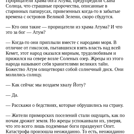
Прорицатели храма бога Атума, предупредили Сына
Солнца, что страшные пророчества, описанные в
старинных папирусах, привезенных когда-то в забытые
времена с островов Великой Зелени, скоро сбудутся.
— Кто они такие — прорицатели из храма Атума? И что
это за бог — Атум?
— Когда-то они приплыли вместе с народами моря. В
отличие от гиксосов, пытавшихся взять власть над всей
Кемет, этот народ оказался мирным, трудолюбивым и
прижился на севере возле Соленых озер. Жрецы из этого
народа называют себя хранителями великих тайн.
Божество Атум олицетворял собой солнечный диск. Они
молились солнцу.
— Как сейчас мы воздаем хвалу Йоту?
— Да.
— Расскажи о бедствиях, которые обрушились на страну.
— Жители приморских поселений стали ощущать, как по
ночам дрожит земля. Но жрецы успокаивали их, уверяя,
что это всего лишь подземные боги празднуют Опет.
Катастрофа произошла неожиданно. То есть, неожиданно