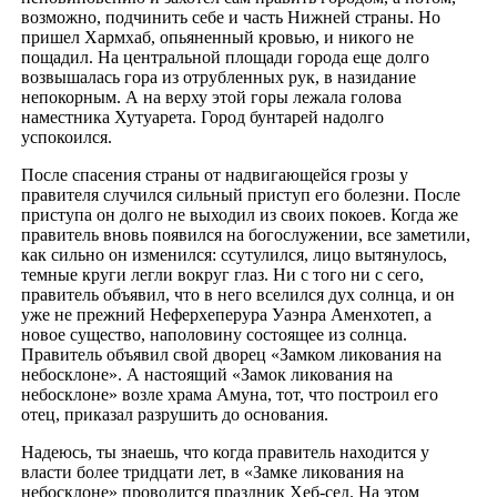
возможно, подчинить себе и часть Нижней страны. Но
пришел Хармхаб, опьяненный кровью, и никого не
пощадил. На центральной площади города еще долго
возвышалась гора из отрубленных рук, в назидание
непокорным. А на верху этой горы лежала голова
наместника Хутуарета. Город бунтарей надолго
успокоился.
После спасения страны от надвигающейся грозы у
правителя случился сильный приступ его болезни. После
приступа он долго не выходил из своих покоев. Когда же
правитель вновь появился на богослужении, все заметили,
как сильно он изменился: ссутулился, лицо вытянулось,
темные круги легли вокруг глаз. Ни с того ни с сего,
правитель объявил, что в него вселился дух солнца, и он
уже не прежний Неферхеперура Уаэнра Аменхотеп, а
новое существо, наполовину состоящее из солнца.
Правитель объявил свой дворец «Замком ликования на
небосклоне». А настоящий «Замок ликования на
небосклоне» возле храма Амуна, тот, что построил его
отец, приказал разрушить до основания.
Надеюсь, ты знаешь, что когда правитель находится у
власти более тридцати лет, в «Замке ликования на
небосклоне» проводится праздник Хеб-сед. На этом