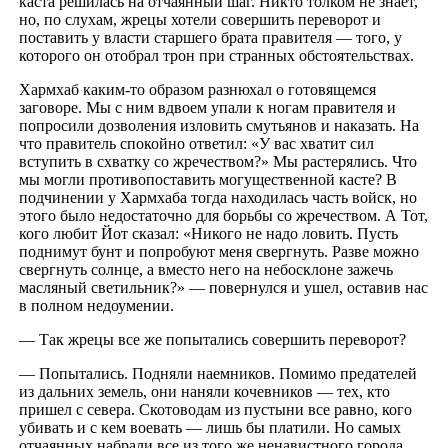
каста решилась на отчаянный шаг. Никто толком не знает,
но, по слухам, жрецы хотели совершить переворот и
поставить у власти старшего брата правителя — того, у
которого он отобрал трон при странных обстоятельствах.
Хармхаб каким-то образом разнюхал о готовящемся
заговоре. Мы с ним вдвоем упали к ногам правителя и
попросили дозволения изловить смутьянов и наказать. На
что правитель спокойно ответил: «У вас хватит сил
вступить в схватку со жречеством?» Мы растерялись. Что
мы могли противопоставить могущественной касте? В
подчинении у Хармхаба тогда находилась часть войск, но
этого было недостаточно для борьбы со жречеством. А Тот,
кого любит Йот сказал: «Никого не надо ловить. Пусть
поднимут бунт и попробуют меня свергнуть. Разве можно
свергнуть солнце, а вместо него на небосклоне зажечь
масляный светильник?» — повернулся и ушел, оставив нас
в полном недоумении.
— Так жрецы все же попытались совершить переворот?
— Попытались. Подняли наемников. Помимо предателей
из дальних земель, они наняли кочевников — тех, кто
пришел с севера. Скотоводам из пустыни все равно, кого
убивать и с кем воевать — лишь бы платили. Но самых
отчаянных набрали все из того же ненавистного города