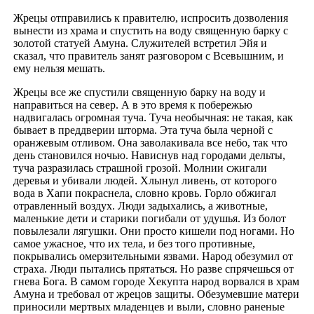
Жрецы отправились к правителю, испросить дозволения
вынести из храма и спустить на воду священную барку с
золотой статуей Амуна. Служителей встретил Эйя и
сказал, что правитель занят разговором с Всевышним, и
ему нельзя мешать.
Жрецы все же спустили священную барку на воду и
направиться на север. А в это время к побережью
надвигалась огромная туча. Туча необычная: не такая, как
бывает в преддверии шторма. Эта туча была черной с
оранжевым отливом. Она заволакивала все небо, так что
день становился ночью. Нависнув над городами дельты,
туча разразилась страшной грозой. Молнии сжигали
деревья и убивали людей. Хлынул ливень, от которого
вода в Хапи покраснела, словно кровь. Горло обжигал
отравленный воздух. Люди задыхались, а животные,
маленькие дети и старики погибали от удушья. Из болот
повылезали лягушки. Они просто кишели под ногами. Но
самое ужасное, что их тела, и без того противные,
покрывались омерзительными язвами. Народ обезумил от
страха. Люди пытались прятаться. Но разве спрячешься от
гнева Бога. В самом городе Хекупта народ ворвался в храм
Амуна и требовал от жрецов защиты. Обезумевшие матери
приносили мертвых младенцев и выли, словно раненые