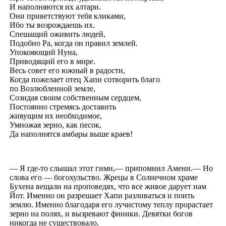
И наполняются их алтари.
Они приветствуют тебя кликами,
Ибо ты возрождаешь их.
Спешащий оживить людей,
Подобно Ра, когда он правил землей.
Упокояющий Нуна,
Приводящий его в мире.
Весь совет его южный в радости,
Когда пожелает отец Хапи сотворить благо
по Возлюбленной земле,
Созидая своим собственным сердцем,
Постоянно стремясь доставить
живущим их необходимое,
Умножая зерно, как песок,
Да наполнятся амбары выше краев!
— Я где-то слышал этот гимн,— припомнил Амени.— Но
слова его — богохульство. Жрецы в Солнечном храме
Бухена вещали на проповедях, что все живое дарует нам
Йот. Именно он разрешает Хапи разливаться и поить
землю. Именно благодаря его лучистому теплу прорастает
зерно на полях, и вызревают финики. Девятки богов
никогда не существовало.