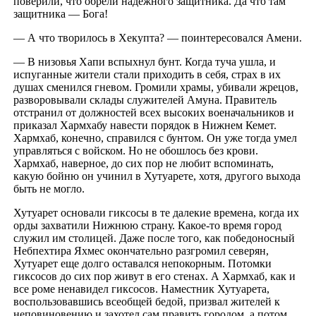
поверили, что обрели надежного защитника. Да что там
защитника — Бога!
— А что творилось в Хекупта? — поинтересовался Амени.
— В низовья Хапи вспыхнул бунт. Когда туча ушла, и
испуганные жители стали приходить в себя, страх в их
душах сменился гневом. Громили храмы, убивали жрецов,
разворовывали склады служителей Амуна. Правитель
отстранил от должностей всех высоких военачальников и
приказал Хармхабу навести порядок в Нижнем Кемет.
Хармхаб, конечно, справился с бунтом. Он уже тогда умел
управляться с войском. Но не обошлось без крови.
Хармхаб, наверное, до сих пор не любит вспоминать,
какую бойню он учинил в Хутуарете, хотя, другого выхода
быть не могло.
Хутуарет основали гиксосы в те далекие времена, когда их
орды захватили Нижнюю страну. Какое-то время город
служил им столицей. Даже после того, как победоносный
Небпехтира Яхмес окончательно разгромил северян,
Хутуарет еще долго оставался непокорным. Потомки
гиксосов до сих пор живут в его стенах. А Хармхаб, как и
все роме ненавидел гиксосов. Наместник Хутуарета,
воспользовавшись всеобщей бедой, призвал жителей к
неповиновению и захотел сам править городом, а потом,