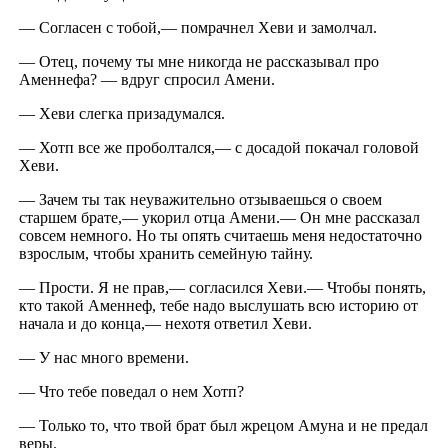
— Согласен с тобой,— помрачнел Хеви и замолчал.
— Отец, почему ты мне никогда не рассказывал про
Аменнефа? — вдруг спросил Амени.
— Хеви слегка призадумался.
— Хотп все же проболтался,— с досадой покачал головой
Хеви.
— Зачем ты так неуважительно отзываешься о своем
старшем брате,— укорил отца Амени.— Он мне рассказал
совсем немного. Но ты опять считаешь меня недостаточно
взрослым, чтобы хранить семейную тайну.
— Прости. Я не прав,— согласился Хеви.— Чтобы понять,
кто такой Аменнеф, тебе надо выслушать всю историю от
начала и до конца,— нехотя ответил Хеви.
— У нас много времени.
— Что тебе поведал о нем Хотп?
— Только то, что твой брат был жрецом Амуна и не предал
веры.