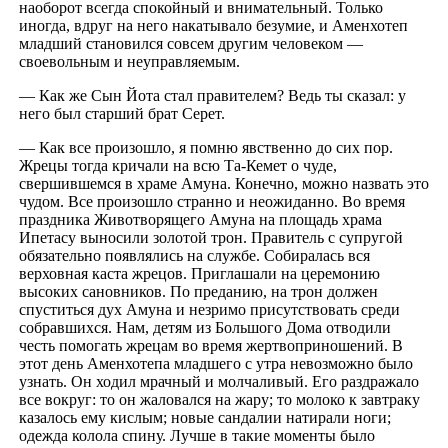
наоборот всегда спокойный и внимательный. Только
иногда, вдруг на него накатывало безумие, и Аменхотеп
младший становился совсем другим человеком —
своевольным и неуправляемым.
— Как же Сын Йота стал правителем? Ведь ты сказал: у
него был старший брат Серет.
— Как все произошло, я помню явственно до сих пор.
Жрецы тогда кричали на всю Та-Кемет о чуде,
свершившемся в храме Амуна. Конечно, можно назвать это
чудом. Все произошло странно и неожиданно. Во время
праздника Животворящего Амуна на площадь храма
Ипетасу выносили золотой трон. Правитель с супругой
обязательно появлялись на службе. Собиралась вся
верховная каста жрецов. Приглашали на церемонию
высоких сановников. По преданию, на трон должен
спуститься дух Амуна и незримо присутствовать среди
собравшихся. Нам, детям из Большого Дома отводили
честь помогать жрецам во время жертвоприношений. В
этот день Аменхотепа младшего с утра невозможно было
узнать. Он ходил мрачный и молчаливый. Его раздражало
все вокруг: то он жаловался на жару; то молоко к завтраку
казалось ему кислым; новые сандалии натирали ноги;
одежда колола спину. Лучше в такие моменты было