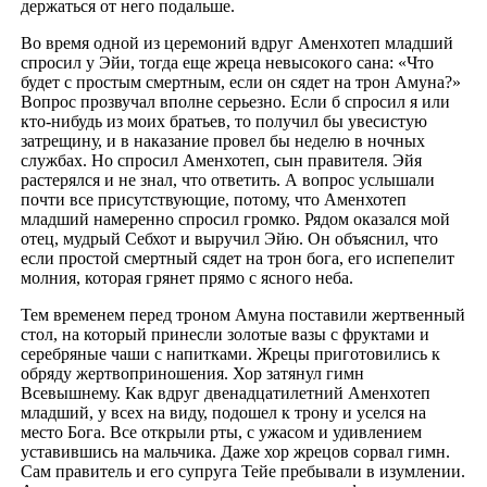
держаться от него подальше.
Во время одной из церемоний вдруг Аменхотеп младший
спросил у Эйи, тогда еще жреца невысокого сана: «Что
будет с простым смертным, если он сядет на трон Амуна?»
Вопрос прозвучал вполне серьезно. Если б спросил я или
кто-нибудь из моих братьев, то получил бы увесистую
затрещину, и в наказание провел бы неделю в ночных
службах. Но спросил Аменхотеп, сын правителя. Эйя
растерялся и не знал, что ответить. А вопрос услышали
почти все присутствующие, потому, что Аменхотеп
младший намеренно спросил громко. Рядом оказался мой
отец, мудрый Себхот и выручил Эйю. Он объяснил, что
если простой смертный сядет на трон бога, его испепелит
молния, которая грянет прямо с ясного неба.
Тем временем перед троном Амуна поставили жертвенный
стол, на который принесли золотые вазы с фруктами и
серебряные чаши с напитками. Жрецы приготовились к
обряду жертвоприношения. Хор затянул гимн
Всевышнему. Как вдруг двенадцатилетний Аменхотеп
младший, у всех на виду, подошел к трону и уселся на
место Бога. Все открыли рты, с ужасом и удивлением
уставившись на мальчика. Даже хор жрецов сорвал гимн.
Сам правитель и его супруга Тейе пребывали в изумлении.