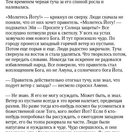
Тем временем черная туча за его спиной росла и
наливалась.
«Молитесь Йоту!» — крикнул он сверху. Люди сначала не
поняли, что от них хочет правитель. «Молитесь Йоту! —
подхватил Эйя — Просите у Солнца защиты!» Все
послушно потянули руки к светилу. У всех на устах
зазвучало имя нового Бога. И тут произошло чудо. По
городу пронесся западный горячий ветер из пустыни.
Потом еще порыв и еще. Люди радостно закричали. Туча
свернула на восток и стала удаляться. Что творилось потом,
не передать словами. Никогда так искренне не радовался
избавленный народ. Все поверили, что правитель стал
воплощением Бога, но не Амуна, а солнечного бога Йота.
— Правитель действительно отогнал тучу, или знал, что
подует ветер с запада? — несмело спросил Амени.
— Не знаю. Я его не могу осуждать. Может быть, и знал.
Ветер из пустыни всегда в это время налетает, предвещая
разлив. Но разве тогда кто-нибудь посмел бы усомниться в
божественной силе Того, кого любит Йот? Если б кто-
нибудь попробовал бы рассуждать, о ежегодном западном
ветре, его бы толпа разорвала на части. Люди были
напуганы и нуждались в чуде. Чудо свершилось, и они