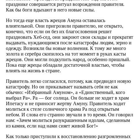
празднике совершается ритуал возрождения правителя.
Как бы боги вдыхают в него новые силы.
Но тогда еще власть жрецов Амуна оставалась
влиятельной. Они пригрозили правителю, не открыто,
конечно, что если он без их благословения решит
праздновать Хеб-сед, они закроют свои склады и прекратят
выдавать, нуждающимся после катастрофы людям, зерно и
одежду. Возникли бы новые волнения. К тому же много
золота и серебра скопилось на тот момент в руках касты
жрецов. Они могли подкупить народ, особенно пришлый.
Пока еще жрецы обладали достаточной властью, чтобы
влиять на жизнь в стране.
Правитель легко согласился, потому, как предвидел новую
катастрофу. Но он приказывает называть себя не как
обычно: «Избранный Амуном», а «Единственный, кого
выбрал Ра». Ра — бог солнца. Он больше не ходит в храм
Ипетасу и не приносит жертву Амуну. Правитель ходит
молиться к стеле солнечного храма Ра под открытым
небом. И слова его странно звучали в то время. Он говорил
нам: «Зачем молиться разукрашенным идолам, сделанным
из камня, если над нами сияет живой Бог!»
Как только приступили к восстановлению разгромленных