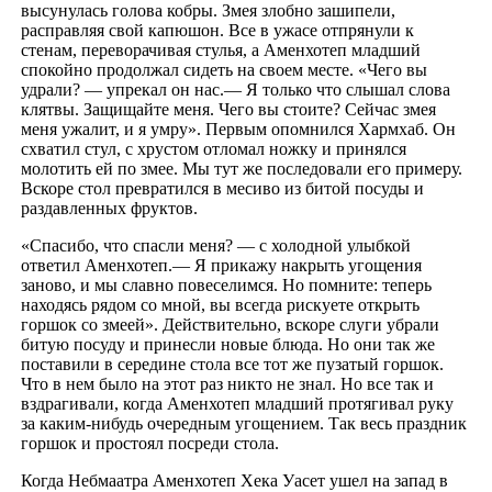
высунулась голова кобры. Змея злобно зашипели,
расправляя свой капюшон. Все в ужасе отпрянули к
стенам, переворачивая стулья, а Аменхотеп младший
спокойно продолжал сидеть на своем месте. «Чего вы
удрали? — упрекал он нас.— Я только что слышал слова
клятвы. Защищайте меня. Чего вы стоите? Сейчас змея
меня ужалит, и я умру». Первым опомнился Хармхаб. Он
схватил стул, с хрустом отломал ножку и принялся
молотить ей по змее. Мы тут же последовали его примеру.
Вскоре стол превратился в месиво из битой посуды и
раздавленных фруктов.
«Спасибо, что спасли меня? — с холодной улыбкой
ответил Аменхотеп.— Я прикажу накрыть угощения
заново, и мы славно повеселимся. Но помните: теперь
находясь рядом со мной, вы всегда рискуете открыть
горшок со змеей». Действительно, вскоре слуги убрали
битую посуду и принесли новые блюда. Но они так же
поставили в середине стола все тот же пузатый горшок.
Что в нем было на этот раз никто не знал. Но все так и
вздрагивали, когда Аменхотеп младший протягивал руку
за каким-нибудь очередным угощением. Так весь праздник
горшок и простоял посреди стола.
Когда Небмаатра Аменхотеп Хека Уасет ушел на запад в