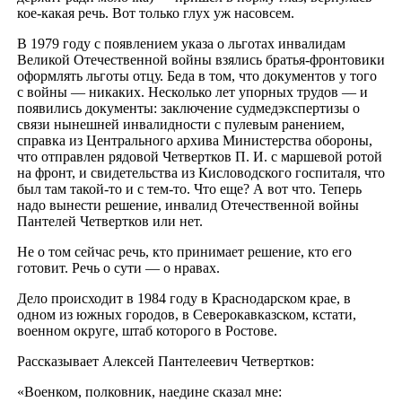
кое-какая речь. Вот только глух уж насовсем.
В 1979 году с появлением указа о льготах инвалидам
Великой Отечественной войны взялись братья-фронтовики
оформлять льготы отцу. Беда в том, что документов у того
с войны — никаких. Несколько лет упорных трудов — и
появились документы: заключение судмедэкспертизы о
связи нынешней инвалидности с пулевым ранением,
справка из Центрального архива Министерства обороны,
что отправлен рядовой Четвертков П. И. с маршевой ротой
на фронт, и свидетельства из Кисловодского госпиталя, что
был там такой-то и с тем-то. Что еще? А вот что. Теперь
надо вынести решение, инвалид Отечественной войны
Пантелей Четвертков или нет.
Не о том сейчас речь, кто принимает решение, кто его
готовит. Речь о сути — о нравах.
Дело происходит в 1984 году в Краснодарском крае, в
одном из южных городов, в Северокавказском, кстати,
военном округе, штаб которого в Ростове.
Рассказывает Алексей Пантелеевич Четвертков:
«Военком, полковник, наедине сказал мне: