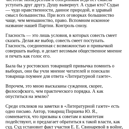
уступать друг другу. Душу вывернут. А судьи кто? Судьи
— чудо нравственности, данное природой, и здравый
смысл большинства. При всех оговорках большинство
чаще, чем меньшинство, право. Вспомним исконное
название нашей Партии. Контроль снизу.
Гласность — это лишь условия, в которых совесть смеет
сказать. Делая же выбор, совесть смеет поступать.
Гласность, соединенная с возможностью и привычкой
совершать выбор, и делает весомым общественное мнение
и печать как голос его.
Была бы у ростовских товарищей привычка помнить о
выборах, они бы учли мнение читателей и поискали
товарища поумнее для ответа «Литературной газете».
Впрочем, это мною высказаны суждения, скорее,
философского, чем практического порядка. А как
опуститься на землю?
Среди откликов на заметки в «Литературной газете» есть
одно письмо. Автор, товарищ Пиршева Ю. Я.,
сомневается, что призывы к советам и комитетам
подействуют, и предлагает обратиться к такой власти, как
суд. Суд установит факт участия Е. Е. Свинаревой в войне,