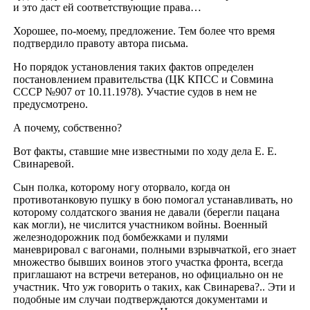
и это даст ей соответствующие права…
Хорошее, по-моему, предложение. Тем более что время
подтвердило правоту автора письма.
Но порядок установления таких фактов определен
постановлением правительства (ЦК КПСС и Совмина
СССР №907 от 10.11.1978). Участие судов в нем не
предусмотрено.
А почему, собственно?
Вот факты, ставшие мне известными по ходу дела Е. Е.
Свинаревой.
Сын полка, которому ногу оторвало, когда он
противотанковую пушку в бою помогал устанавливать, но
которому солдатского звания не давали (берегли пацана
как могли), не числится участником войны. Военный
железнодорожник под бомбежками и пулями
маневрировал с вагонами, полными взрывчаткой, его знает
множество бывших воинов этого участка фронта, всегда
приглашают на встречи ветеранов, но официально он не
участник. Что уж говорить о таких, как Свинарева?.. Эти и
подобные им случаи подтверждаются документами и