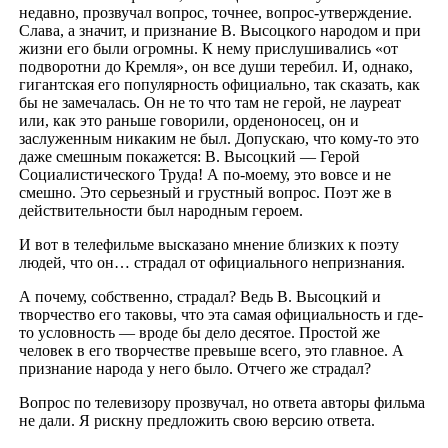
недавно, прозвучал вопрос, точнее, вопрос-утверждение.
Слава, а значит, и признание В. Высоцкого народом и при
жизни его были огромны. К нему прислушивались «от
подворотни до Кремля», он все души теребил. И, однако,
гигантская его популярность официально, так сказать, как
бы не замечалась. Он не то что там не герой, не лауреат
или, как это раньше говорили, орденоносец, он и
заслуженным никаким не был. Допускаю, что кому-то это
даже смешным покажется: В. Высоцкий — Герой
Социалистического Труда! А по-моему, это вовсе и не
смешно. Это серьезный и грустный вопрос. Поэт же в
действительности был народным героем.
И вот в телефильме высказано мнение близких к поэту
людей, что он… страдал от официального непризнания.
А почему, собственно, страдал? Ведь В. Высоцкий и
творчество его таковы, что эта самая официальность и где-
то условность — вроде бы дело десятое. Простой же
человек в его творчестве превыше всего, это главное. А
признание народа у него было. Отчего же страдал?
Вопрос по телевизору прозвучал, но ответа авторы фильма
не дали. Я рискну предложить свою версию ответа.