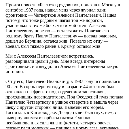
Прочтя повесть «Был отец рядовым», приехав в Москву в
сентябре 1987 года, нашел меня через журнал один
фронтовик — Четвертков Алексей Пантелеевич. Нашел
потому, что тоже рядовым шагал той же дорогой,
участвовал в тех же боях, что и мой отец. Алексею
Пантелеевичу повезло — остался жить. Повезло его
родному брату Павлу Пантелеевичу — воевал рядовым,
дошел до Берлина, остался жив. Повезло их отцу —
воевал, был тяжело ранен в Крыму, остался жив.
Мы с Алексеем Пантелеевичем встретились,
разговаривали целый день. Мне всегда интересны
фронтовики, и я выудил из Алексея Пантелеевича такую
историю.
Отцу его, Пантелею Ивановичу, в 1987 году исполнилось
90 лет. В сорок первом году в возрасте 44 лет отец был
отправлен на фронт с подразделением запасников,
проходивших переподготовку. Под Феодосией пуля попала
Пантелею Четверткову в ушное отверстие и вышла через
щеку с другой стороны лица. Вывезли его морем.
Госпиталь в Кисловодске. Двадцать лет был глух, нем, с
вывернувшимся из орбиты глазом. Однако
необыкновенная сила жизни (кстати, четырех овечек
держит ради молочка) — пришел в норму глаз, вернулась