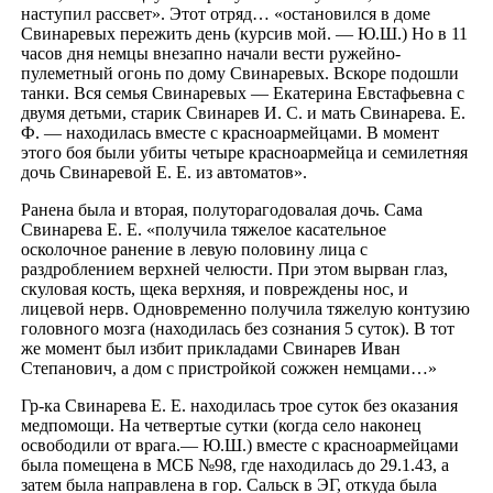
наступил рассвет». Этот отряд… «остановился в доме
Свинаревых пережить день (курсив мой. — Ю.Ш.) Но в 11
часов дня немцы внезапно начали вести ружейно-
пулеметный огонь по дому Свинаревых. Вскоре подошли
танки. Вся семья Свинаревых — Екатерина Евстафьевна с
двумя детьми, старик Свинарев И. С. и мать Свинарева. Е.
Ф. — находилась вместе с красноармейцами. В момент
этого боя были убиты четыре красноармейца и семилетняя
дочь Свинаревой Е. Е. из автоматов».
Ранена была и вторая, полуторагодовалая дочь. Сама
Свинарева Е. Е. «получила тяжелое касательное
осколочное ранение в левую половину лица с
раздроблением верхней челюсти. При этом вырван глаз,
скуловая кость, щека верхняя, и повреждены нос, и
лицевой нерв. Одновременно получила тяжелую контузию
головного мозга (находилась без сознания 5 суток). В тот
же момент был избит прикладами Свинарев Иван
Степанович, а дом с пристройкой сожжен немцами…»
Гр-ка Свинарева Е. Е. находилась трое суток без оказания
медпомощи. На четвертые сутки (когда село наконец
освободили от врага.— Ю.Ш.) вместе с красноармейцами
была помещена в МСБ №98, где находилась до 29.1.43, а
затем была направлена в гор. Сальск в ЭГ, откуда была