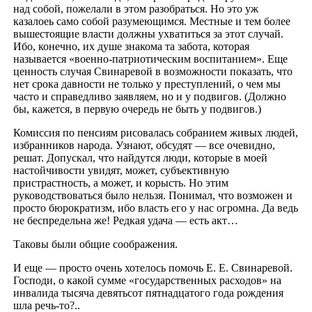
над собой, пожелали в этом разобраться. Но это уж
казалоеь само собой разумеющимся. Местные и тем более
вышестоящие власти должны ухватиться за этот случай.
Ибо, конечно, их душе знакома та забота, которая
называется «военно-патриотическим воспитанием». Еще
ценность случая Свинаревой в возможности показать, что
нет срока давности не только у преступлений, о чем мы
часто и справедливо заявляем, но и у подвигов. (Должно
бы, кажется, в первую очередь не быть у подвигов.)
Комиссия по пенсиям рисовалась собранием живых людей,
избранников народа. Узнают, обсудят — все очевидно,
решат. Допускал, что найдутся люди, которые в моей
настойчивости увидят, может, субъективную
пристрастность, а может, и корысть. Но этим
руководствоваться было нельзя. Понимал, что возможен и
просто бюрократизм, ибо власть его у нас огромна. Да ведь
не беспредельна же! Редкая удача — есть акт…
Таковы были общие соображения.
И еще — просто очень хотелось помочь Е. Е. Свинаревой.
Господи, о какой сумме «государственных расходов» на
инвалида тысяча девятьсот пятнадцатого года рождения
шла речь-то?..