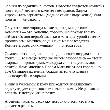
Звонки из редакции в Ростов. Новость: создается комиссия
под эгидой местного комитета ветеранов. Задача —
«просчитать варианты» (модное сейчас выражение): был
подвиг — не было…
Ох уж это мне «пропускание через демократию»!
Комиссия — это, конечно, хорошо. Но почему только
сейчас? Со дня первой заметки в «Литературной газете»
прошло семь месяцев, со дня письма председателя
Комитета советских женщин — полтора года.
Сомневаются: подвиг — не подвиг, стоит воздавать — не
стоит… Это немцы тогда же мигом разобрались — стоит:
старика — прикладами, молодуха свое получила, дом —
сожгли. Дома многие в Новом Маныче от боя горели, но
дом Свинаревых немцы сожгли за то, что хозяева
красноармейцев укрыли.
Пишу и ужасаюсь: к кому приходится апеллировать,
«дискутируя» с ростовским начальством… Не решаются
решить. Инструкция не велит.
А сейчас я кратко расскажу историю о том, кто и как
решается решать.