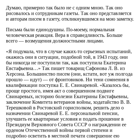
Думаю, примерно так было не с одним мною. Так оно
рисовалось и сотрудникам газеты. Так оно представляется
и авторам писем в газету, откликнувшимся на мою заметку.
Письма были единодушны. По-моему, нормальная
человеческая реакция. Вера в справедливость. Больше
всего — возмущения должностными лицами.
«Я подумала, что в случае каких-то серьезных испытаний,
окажись они в ситуации, подобной той, в 1943 году, они
бы никогда не поступили так, как поступила Екатерина
Евстафьевна…» Так пишет товарищ Сафонова Л. В. из
Херсона. Большинство писем (они, кстати, вот уж полгода
прошло — идут) — от фронтовиков. Ни тени сомнения в
квалификации поступка Е. Е. Свинаревой. «Казалось бы,
проще простого, имея акт о совершенном подвиге
Свинаревых, историю болезни Екатерины Евстафьевны,
заключение Комитета ветеранов войны, ходатайство В. В.
Терешковой в Ростовский горисполком, решить дело о
назначении Свинаревой Е. Е. персональной пенсии,
улучшить ее квартирные условия и подать прошение в
Президиум Верховного Совета СССР о награждении ее
орденом Отечественной войны первой степени и
подробно осветить в местной печати совершение ею