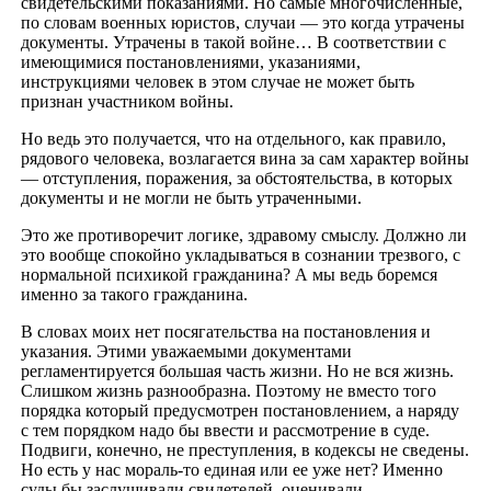
свидетельскими показаниями. Но самые многочисленные,
по словам военных юристов, случаи — это когда утрачены
документы. Утрачены в такой войне… В соответствии с
имеющимися постановлениями, указаниями,
инструкциями человек в этом случае не может быть
признан участником войны.
Но ведь это получается, что на отдельного, как правило,
рядового человека, возлагается вина за сам характер войны
— отступления, поражения, за обстоятельства, в которых
документы и не могли не быть утраченными.
Это же противоречит логике, здравому смыслу. Должно ли
это вообще спокойно укладываться в сознании трезвого, с
нормальной психикой гражданина? А мы ведь боремся
именно за такого гражданина.
В словах моих нет посягательства на постановления и
указания. Этими уважаемыми документами
регламентируется большая часть жизни. Но не вся жизнь.
Слишком жизнь разнообразна. Поэтому не вместо того
порядка который предусмотрен постановлением, а наряду
с тем порядком надо бы ввести и рассмотрение в суде.
Подвиги, конечно, не преступления, в кодексы не сведены.
Но есть у нас мораль-то единая или ее уже нет? Именно
суды бы заслушивали свидетелей, оценивали