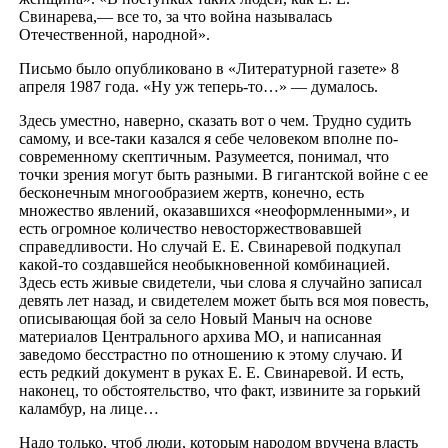
Свинарева,— все то, за что война называлась
Отечественной, народной».
Письмо было опубликовано в «Литературной газете» 8
апреля 1987 года. «Ну уж теперь-то…» — думалось.
Здесь уместно, наверно, сказать вот о чем. Трудно судить
самому, и все-таки казался я себе человеком вполне по-
современному скептичным. Разумеется, понимал, что
точки зрения могут быть разными. В гигантской войне с ее
бесконечным многообразием жертв, конечно, есть
множество явлений, оказавшихся «неоформленными», и
есть огромное количество невосторжествовавшей
справедливости. Но случай Е. Е. Свинаревой подкупал
какой-то создавшейся необыкновенной комбинацией.
Здесь есть живые свидетели, чьи слова я случайно записал
девять лет назад, и свидетелем может быть вся моя повесть,
описывающая бой за село Новый Маныч на основе
материалов Центрального архива МО, и написанная
заведомо бесстрастно по отношению к этому случаю. И
есть редкий документ в руках Е. Е. Свинаревой. И есть,
наконец, то обстоятельство, что факт, извините за горький
каламбур, на лице…
Надо только, чтоб люди, которым народом вручена власть