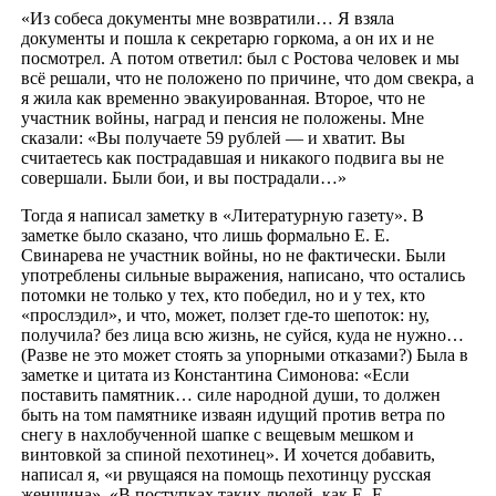
«Из собеса документы мне возвратили… Я взяла
документы и пошла к секретарю горкома, а он их и не
посмотрел. А потом ответил: был с Ростова человек и мы
всё решали, что не положено по причине, что дом свекра, а
я жила как временно эвакуированная. Второе, что не
участник войны, наград и пенсия не положены. Мне
сказали: «Вы получаете 59 рублей — и хватит. Вы
считаетесь как пострадавшая и никакого подвига вы не
совершали. Были бои, и вы пострадали…»
Тогда я написал заметку в «Литературную газету». В
заметке было сказано, что лишь формально Е. Е.
Свинарева не участник войны, но не фактически. Были
употреблены сильные выражения, написано, что остались
потомки не только у тех, кто победил, но и у тех, кто
«прослэдил», и что, может, ползет где-то шепоток: ну,
получила? без лица всю жизнь, не суйся, куда не нужно…
(Разве не это может стоять за упорными отказами?) Была в
заметке и цитата из Константина Симонова: «Если
поставить памятник… силе народной души, то должен
быть на том памятнике изваян идущий против ветра по
снегу в нахлобученной шапке с вещевым мешком и
винтовкой за спиной пехотинец». И хочется добавить,
написал я, «и рвущаяся на помощь пехотинцу русская
женщина». «В поступках таких людей, как Е. Е.