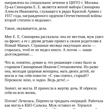
направлена на специальное лечение в ЦИТО г. Москвы.
Гр-ка Свинарева Е. Е. является женой майора Свинарева
Алексея Ивановича, служащего в рядах Красной Армии с
1937 года, награжденного орденом Отечественной войны
второй степени и медалью».
Такие, оказывается, дела.
Мне Е. Е. Свинарева рассказала: она не местная, муж ушел
на фронт, а ее с двумя детьми привез к своим родителям в
Новый Маныч. Страшные месяцы оккупации жила —
старалась, чтоб ее не видел никто. А потом — наши
долгожданные…
Что ж, понятно, думаю я, что решающее слово было за
стариком Свинаревым Иваном Степановичем. Но разве
она, молодая здоровая женщина, мать двоих детей, не
могла и так себя повести: «С ума спятил, старый!?
Пережили лихо, и ладно. Ведь дети!..»
Значит, не могла. И принесла в жертву дочь. И обрекла
себя на всю жизнь.
Потом? Лечилась. Перенесла тридцать операций. Работала
как могла в КБО Сальска. Муж оставил ее. Терзался