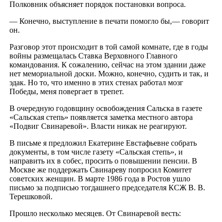
Полковник объясняет порядок постановки вопроса.
— Конечно, выступление в печати помогло бы,— говорит
он.
Разговор этот происходит в той самой комнате, где в годы
войны размещалась Ставка Верховного Главного
командования. К сожалению, сейчас на этом здании даже
нет мемориальной доски. Можно, конечно, судить и так, и
эдак. Но то, что именно в этих стенах работал мозг
Победы, меня повергает в трепет.
В очередную годовщину освобождения Сальска в газете
«Сальская степь» появляется заметка местного автора
«Подвиг Свинаревой». Власти никак не реагируют.
В письме я предложил Екатерине Евстафьевне собрать
документы, в том числе газету «Сальская степь», и
направить их в собес, просить о повышении пенсии. В
Москве же поддержать Свинареву попросил Комитет
советских женщин. В марте 1986 года в Ростов ушло
письмо за подписью тогдашнего председателя КСЖ В. В.
Терешковой.
Прошло несколько месяцев. От Свинаревой весть: