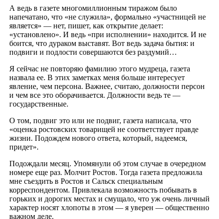
А ведь в газете многомиллионным тиражом было
напечатано, что «не служила», формально «участницей не
является» — нет, пишет, как открытие делает:
«установлено». И ведь «при исполнении» находится. И не
боится, что дураком выставят. Вот ведь задача бытия: и
подвиги и подлости совершаются без раздумий…
Я сейчас не повторяю фамилию этого мудреца, газета
назвала ее. В этих заметках меня больше интересует
явление, чем персона. Важнее, считаю, должности персон
и чем все это оборачивается. Должности ведь те —
государственные.
О том, подвиг это или не подвиг, газета написала, что
«оценка ростовских товарищей не соответствует правде
жизни. Подождем нового ответа, который, надеемся,
придет».
Подождали месяц. Упомянули об этом случае в очередном
номере еще раз. Молчит Ростов. Тогда газета предложила
мне съездить в Ростов и Сальск специальным
корреспондентом. Привлекала возможность побывать в
горьких и дорогих местах и смущало, что уж очень личный
характер носят хлопоты в этом — я уверен — общественно
важном деле.