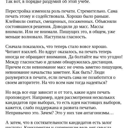
Так вот, в порядке раздумий об этой учебе.
Перестройка изменила роль печати. Стремительно. Сама
печать этому и содействовала. Хорошо было раньше.
Клеймили снятых, смещенных, посаженных. Объясняли
состоявшиеся решения. Доводили до масс. Массы
внимали. Или не внимали. Пишущих это, в общем, уже
меньше волновало. Наступила гласность.
Сначала показалось, что теперь стало вовсе хорошо.
Читают взахлеб. Но вдруг оказалось, на печать теперь
иногда не обращают внимания. Да болтайте вы что угодно!
Между гласностью и делами обнаружилась дистанция.
Причем если невнимание масс не очень заметно пишущим,
невнимание начальства заметнее. Как быть? Люди
разуверятся в печати, если печать сама не позаботится о
своем авторитете. На что всем нам тогда надеяться?
Но ведь все еще зависит и от того, какие идеи печать
проповедует. Например, идея рассмотрения нескольких
кандидатов при выборах, то есть идея настоящих выборов,
кажется, слабо поддержана и развита печатью.
Непривычно это. Зачем? Это у них там антагонизмы…
А затем, что в состязательности кандидатов есть залог
чистоты. Конкурентам и соперникам ведь нет смысла