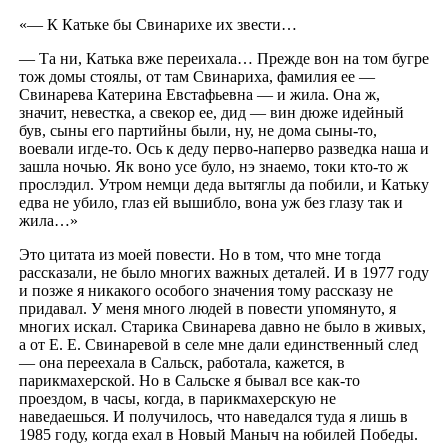
«— К Катьке бы Свинарихе их звести…
— Та ни, Катька вже переихала… Прежде вон на том бугре
тож домы стоялы, от там Свинариха, фамилия ее —
Свинарева Катерина Евстафьевна — и жила. Она ж,
значит, невестка, а свекор ее, дид — вин дюже идейный
був, сыны его партийны были, ну, не дома сыны-то,
воевали игде-то. Ось к деду перво-наперво разведка наша и
зашла ночью. Як воно усе було, нэ знаемо, токи кто-то ж
прослэдил. Утром немци деда вытяглы да побили, и Катьку
едва не убило, глаз ей вышибло, вона уж без глазу так и
жила…»
Это цитата из моей повести. Но в том, что мне тогда
рассказали, не было многих важных деталей. И в 1977 году
и позже я никакого особого значения тому рассказу не
придавал. У меня много людей в повести упомянуто, я
многих искал. Старика Свинарева давно не было в живых,
а от Е. Е. Свинаревой в селе мне дали единственный след
— она переехала в Сальск, работала, кажется, в
парикмахерской. Но в Сальске я бывал все как-то
проездом, в часы, когда, в парикмахерскую не
наведаешься. И получилось, что наведался туда я лишь в
1985 году, когда ехал в Новый Маныч на юбилей Победы.