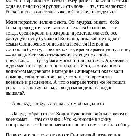
ужасно. Паралич его разбил. Умер рано. Она живет сейчас
одна на пенсию 59 рублей. Есть дочь — та, что малюткой
была ранена, живет здесь же, в Сальске, но отдельно.
Меня поразило наличие акта. Ох, мудрая, видать, баба
была председатель сельсовета Пелагея Солопова — и
тогда, среди крови и пожарищ, представляла себе все
растущую цену бумажки! Конечно, никакой не подвиг
семьи Свинаревых описывала Пелагея Петровна,
составляя бумагу,— эка делов-то, красноармейцев пустили,
— да ведь Кате мучиться-лечиться еще пока жива
предстояло — тут бумага могла и пригодиться. А оказался
в документе закрепленным подвиг. И то, что именно в
воинском медсанбате Екатерине Свинаревой оказывали
помощь, свидетельствовало, что так в то время это
военные и расценили. А что о награде тогда же не пошла
речь — так какая награда, когда молодица на ладан
дышала?..
— А вы куда-нибудь с этим актом обращались?
— Да куда обращаться? Ходил муж после войны с актом в
военкомат — там сказали: «Что ж, многие в войну
пострадали…» Лечили меня по госпиталям — и слава богу.
Первое, что делаю я, прямо от Свинаревой, взяв копию