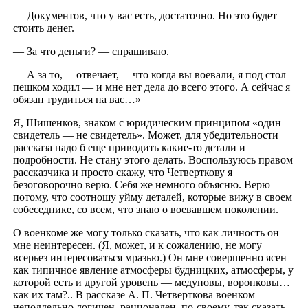
— Документов, что у вас есть, достаточно. Но это будет
стоить денег.
— За что деньги? — спрашиваю.
— А за то,— отвечает,— что когда вы воевали, я под стол
пешком ходил — и мне нет дела до всего этого. А сейчас я
обязан трудиться на вас…»
Я, Шишенков, знаком с юридическим принципом «один
свидетель — не свидетель». Может, для убедительности
рассказа надо б еще приводить какие-то детали и
подробности. Не стану этого делать. Воспользуюсь правом
рассказчика и просто скажу, что Четверткову я
безоговорочно верю. Себя же немного объясню. Верю
потому, что соотношу уйму деталей, которые вижу в своем
собеседнике, со всем, что знаю о воевавшем поколении.
О военкоме же могу только сказать, что как личность он
мне неинтересен. (Я, может, и к сожалению, не могу
всерьез интересоваться мразью.) Он мне совершенно ясен
как типичное явление атмосферы будницких, атмосферы, у
которой есть и другой уровень — медуновы, воронковы…
как их там?.. В рассказе А. П. Четверткова военком
неподдельно логичен, рационален, по-своему, так сказать,