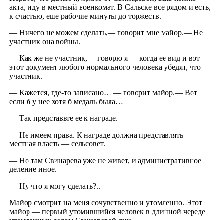
акта, иду в местный военкомат. В Сальске все рядом и есть,
к счастью, еще рабочие минуты до торжеств.
— Ничего не можем сделать,— говорит мне майор.— Не
участник она войны.
— Как же не участник,— говорю я — когда ее вид и вот
этот документ любого нормального человека убедят, что
участник.
— Кажется, где-то записано… — говорит майор.— Вот
если б у нее хотя б медаль была…
— Так представьте ее к награде.
— Не имеем права. К награде должна представлять
местная власть — сельсовет.
— Но там Свинарева уже не живет, и административное
деление иное.
— Ну что я могу сделать?..
Майор смотрит на меня сочувственно и утомленно. Этот
майор — первый утомившийся человек в длинной череде