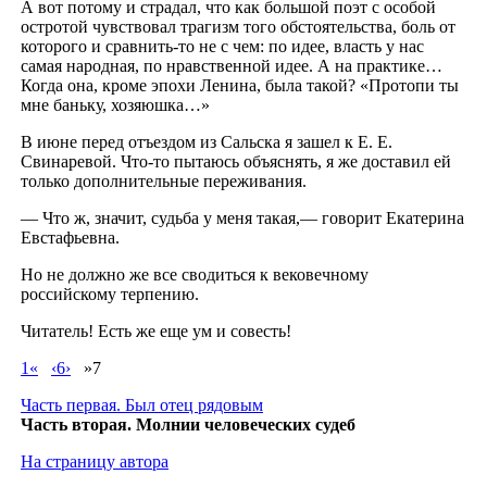
А вот потому и страдал, что как большой поэт с особой
остротой чувствовал трагизм того обстоятельства, боль от
которого и сравнить-то не с чем: по идее, власть у нас
самая народная, по нравственной идее. А на практике…
Когда она, кроме эпохи Ленина, была такой? «Протопи ты
мне баньку, хозяюшка…»
В июне перед отъездом из Сальска я зашел к Е. Е.
Свинаревой. Что-то пытаюсь объяснять, я же доставил ей
только дополнительные переживания.
— Что ж, значит, судьба у меня такая,— говорит Екатерина
Евстафьевна.
Но не должно же все сводиться к вековечному
российскому терпению.
Читатель! Есть же еще ум и совесть!
1«
‹6›
»7
Часть первая. Был отец рядовым
Часть вторая. Молнии человеческих судеб
На страницу автора