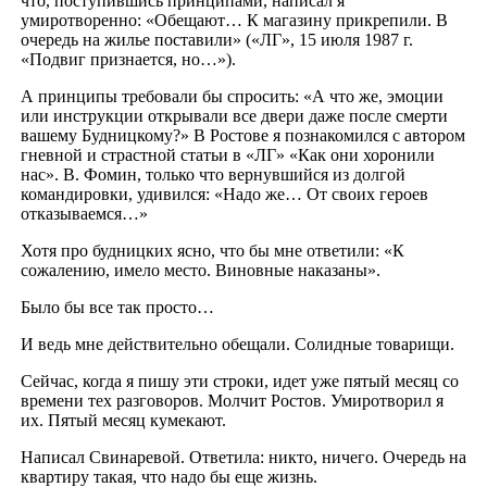
что, поступившись принципами, написал я
умиротворенно: «Обещают… К магазину прикрепили. В
очередь на жилье поставили» («ЛГ», 15 июля 1987 г.
«Подвиг признается, но…»).
А принципы требовали бы спросить: «А что же, эмоции
или инструкции открывали все двери даже после смерти
вашему Будницкому?» В Ростове я познакомился с автором
гневной и страстной статьи в «ЛГ» «Как они хоронили
нас». В. Фомин, только что вернувшийся из долгой
командировки, удивился: «Надо же… От своих героев
отказываемся…»
Хотя про будницких ясно, что бы мне ответили: «К
сожалению, имело место. Виновные наказаны».
Было бы все так просто…
И ведь мне действительно обещали. Солидные товарищи.
Сейчас, когда я пишу эти строки, идет уже пятый месяц со
времени тех разговоров. Молчит Ростов. Умиротворил я
их. Пятый месяц кумекают.
Написал Свинаревой. Ответила: никто, ничего. Очередь на
квартиру такая, что надо бы еще жизнь.