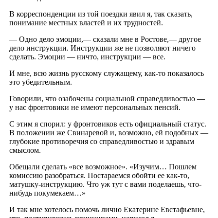
В корреспонденции из той поездки явил я, так сказать,
понимание местных властей и их трудностей.
— Одно дело эмоции,— сказали мне в Ростове,— другое
дело инструкции. Инструкции же не позволяют ничего
сделать. Эмоции — ничто, инструкции — все.
И мне, всю жизнь русскому служащему, как-то показалось
это убедительным.
Говорили, что озабочены социальной справедливостью —
у нас фронтовики не имеют персональных пенсий.
С этим я спорил: у фронтовиков есть официальный статус.
В положении же Свинаревой и, возможно, ей подобных —
глубокие противоречия со справедливостью и здравым
смыслом.
Обещали сделать «все возможное». «Изучим… Пошлем
комиссию разобраться. Постараемся обойти ее как-то,
матушку-инструкцию. Что уж тут с вами поделаешь, что-
нибудь покумекаем…»
И так мне хотелось помочь лично Екатерине Евстафьевне,