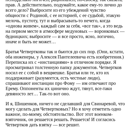
прав. А действительно, подумайте, какое ему-то лично до
всего дело? Выбросите из его убеждений чувство
общности с Родиной, с ее историей, с ее судьбой, этакую
мелочь, пустоту, тут и выбрасывать-то нечего, когда
«однова живем», каждый сам за себя, «все так», а это ведь
на первом месте в атмосфере медуновых — воронковых —
будницких; выбросите — и все просто, ясно, логично,
иначе и быть не может…
Братья Четвертковы так и бьются до сих пор. (Они, кстати,
оба инженеры, у Алексея Пантелеевича есть изобретения.)
Переписка их с «инстанциями» в отличном порядке. Я
просматривал толстенную папку документов. Четвертков
носил ее с собой в вещмешке. Братья или те, кто их
поддерживает (разумеется, есть честные люди),
спрашивают инстанции про Фому — им отвечают про
Ерему. Оппоненты их цинично ждут, тянут, все-таки
девяносто лет… Так-то вот оно.
И я, Шишенков, ничего не сделавший для Свинаревой, что
могу сделать для Четвертковых? Но я хочу отметить одно
важное, по-моему, обстоятельство. Вот этот военком-
взяточник, он решается решать. Решается! И согласись
Четвертков дать взятку — все решит.