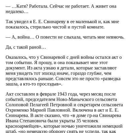
— …Катя? Работала. Сейчас не работает. А живет она
недалеко…
Так увидел я Е. Е. Свинареву в ее маленькой и, как мне
показалось, стерильно чистой и пустой комнате.
— А, война… О повести не слыхала, читать мне невмочь.
Да, с такой раной…
Оказалось, что у Свинаревой с дней войны остался акт о
том событии. Я прошу, и она показывает мне этот
документ. Из акта узнаю я детали, которые заставляют
меня увидеть тот эпизод иначе, гораздо глубже, чем
представлялось раньше. Совсем это не просто «разведка
зашла, а кто-то прослэдыв».
Акт составлен в феврале 1943 года, через месяц после
событий, председателем Ново-Манычского сельсовета
Солоповой Пелагеей Петровной и секретарем сельсовета
Охрименко Марией Павловной. Включена в акт и Е. Е.
Снинарева. В акте сказано, что «в доме гр-на Свинарева
Ивана Степановича были укрыты 35 человек
красноармейцев», которые ночью уничтожили немецкий
штаб, «но немецкую оборону снять не успели, так как