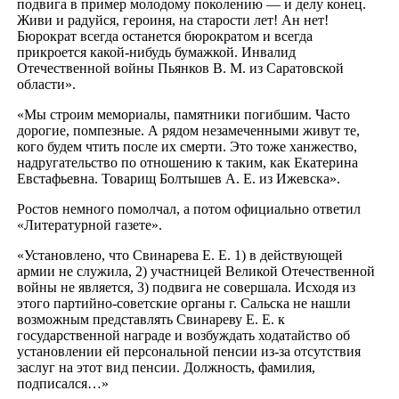
подвига в пример молодому поколению — и делу конец.
Живи и радуйся, героиня, на старости лет! Ан нет!
Бюрократ всегда останется бюрократом и всегда
прикроется какой-нибудь бумажкой. Инвалид
Отечественной войны Пьянков В. М. из Саратовской
области».
«Мы строим мемориалы, памятники погибшим. Часто
дорогие, помпезные. А рядом незамеченными живут те,
кого будем чтить после их смерти. Это тоже ханжество,
надругательство по отношению к таким, как Екатерина
Евстафьевна. Товарищ Болтышев А. Е. из Ижевска».
Ростов немного помолчал, а потом официально ответил
«Литературной газете».
«Установлено, что Свинарева Е. Е. 1) в действующей
армии не служила, 2) участницей Великой Отечественной
войны не является, 3) подвига не совершала. Исходя из
этого партийно-советские органы г. Сальска не нашли
возможным представлять Свинареву Е. Е. к
государственной награде и возбуждать ходатайство об
установлении ей персональной пенсии из-за отсутствия
заслуг на этот вид пенсии. Должность, фамилия,
подписался…»