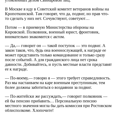
утомленных делом Свинаревой лиц.
В Москве я иду в Советский комитет ветеранов войны на
Кропоткинской. Там говорят, что да, подвиг, но прав что-
то сделать у них нет. Сочувствуют, советуют…
Потом — в приемную Министерства обороны на
Кировской. Полковник, военный юрист, фронтовик,
внимательно знакомится с актом.
— Да,— говорит он — такой поступок — это подвиг. А
закон таков, что, будь она военнослужащей, к награде ее
может представить только командование и только сразу
после событий. А для гражданского лица нет срока
давности. Добивайтесь, и пусть местные власти представят
ее к награде.
— По-моему,— говорю я — этого требует справедливость.
Раз мы настаиваем на каре военным преступникам, тем
более должны заботиться о воздаянии за подвиг.
— По-житейски же рассуждать,— говорит полковник —
ей бы пенсию прибавить… Персональную пенсию
местного значения могла бы дать комиссия при Ростовском
облисполкоме. Хлопочите!