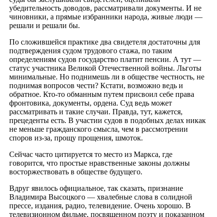
убедительность доводов, рассматривали документы. И не
чиновники, а прямые избранники народа, живые люди —
решали и решали бы.
По сложившейся практике два свидетеля достаточны для
подтверждения судом трудового стажа, по таким
определениям судов государство платит пенсии. А тут —
статус участника Великой Отечественной войны. Льготы
минимальные. Но поднимешь ли в обществе честность, не
поднимая вопросов чести? Кстати, возможно ведь и
обратное. Кто-то обманным путем присвоил себе права
фронтовика, документы, ордена. Суд ведь может
рассматривать и такие случаи. Правда, тут, кажется,
прецеденты есть. В участии судов в подобных делах никак
не меньше гражданского смысла, чем в рассмотрении
споров из-за, прощу прощения, шмоток.
Сейчас часто цитируется то место из Маркса, где
говорится, что простые нравственные законы должны
восторжествовать в обществе будущего.
Вдруг явилось официальное, так сказать, признание
Владимира Высоцкого — хвалебные слова в солидной
прессе, издания, радио, телевидение. Очень хорошо. В
телевизионном фильме, посвященном поэту и показанном